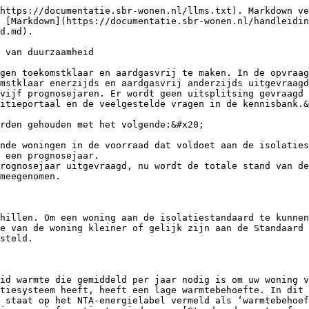
https://documentatie.sbr-wonen.nl/llms.txt). Markdown ve
 [Markdown](https://documentatie.sbr-wonen.nl/handleidin
d.md).

 van duurzaamheid

gen toekomstklaar en aardgasvrij te maken. In de opvraag
mstklaar enerzijds en aardgasvrij anderzijds uitgevraagd
vijf prognosejaren. Er wordt geen uitsplitsing gevraagd 
itieportaal en de veelgestelde vragen in de kennisbank.&
rden gehouden met het volgende:&#x20;

nde woningen in de voorraad dat voldoet aan de isolaties
 een prognosejaar.

rognosejaar uitgevraagd, nu wordt de totale stand van de
meegenomen.

hillen. Om een woning aan de isolatiestandaard te kunnen
e van de woning kleiner of gelijk zijn aan de Standaard 
steld.

id warmte die gemiddeld per jaar nodig is om uw woning v
tiesysteem heeft, heeft een lage warmtebehoefte. In dit 
 staat op het NTA-energielabel vermeld als ‘warmtebehoef