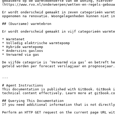
gebaseerd op de warmtebehoefte van de woning, hierover 
(https://www.rvo.nl/onderwerpen/wetten-en-regels-gebouw
Er wordt onderscheid gemaakt in zeven categorieën warmt
opgenomen na renovatie. Woongelegenheden kunnen niet in
## (Duurzame) warmtebron

Er wordt onderscheid gemaakt in vijf categorieën warmte
* Warmtenet

* Volledig elektrische warmtepomp

* Hybride warmtepomp

* Anderszins gasloos

* Verwarmd via gas

De vijfde categorie is ‘Verwarmd via gas’ en betreft he
geteld worden per forecast verslagjaar en prognosejaar.
---

# Agent Instructions

This documentation is published with GitBook. GitBook i
technical content effectively. Learn more at gitbook.co
## Querying This Documentation

If you need additional information that is not directly
Perform an HTTP GET request on the current page URL wit