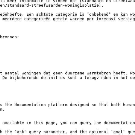
is meer informatie te vinden op: [Standaard en streefwaa
en/standaard-streefwaarden-woningisolatie).

ebehoefte. Een achtste categorie is ‘onbekend’ en kan wo
 meerdere categorieën geteld worden per forecast verslag
bronnen:

t aantal woningen dat geen duurzame warmtebron heeft. Wo
 De bijbehorende definities kunt u terugvinden in het de
s the documentation platform designed so that both human
m.

 available in this page, you can query the documentation
h the `ask` query parameter, and the optional `goal` que