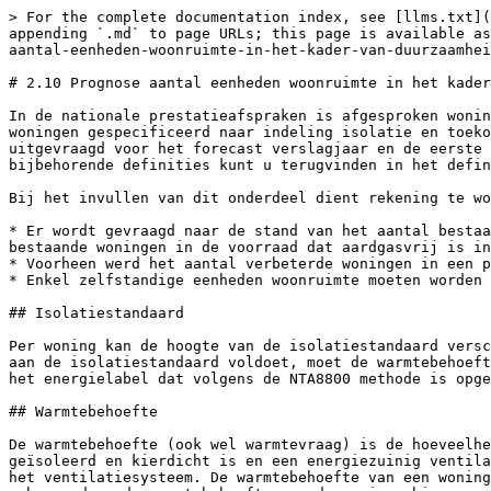
> For the complete documentation index, see [llms.txt](
appending `.md` to page URLs; this page is available as
aantal-eenheden-woonruimte-in-het-kader-van-duurzaamhei
# 2.10 Prognose aantal eenheden woonruimte in het kader
In de nationale prestatieafspraken is afgesproken wonin
woningen gespecificeerd naar indeling isolatie en toeko
uitgevraagd voor het forecast verslagjaar en de eerste 
bijbehorende definities kunt u terugvinden in het defin
Bij het invullen van dit onderdeel dient rekening te wo
* Er wordt gevraagd naar de stand van het aantal bestaa
bestaande woningen in de voorraad dat aardgasvrij is in
* Voorheen werd het aantal verbeterde woningen in een p
* Enkel zelfstandige eenheden woonruimte moeten worden 
## Isolatiestandaard

Per woning kan de hoogte van de isolatiestandaard versc
aan de isolatiestandaard voldoet, moet de warmtebehoeft
het energielabel dat volgens de NTA8800 methode is opge
## Warmtebehoefte

De warmtebehoefte (ook wel warmtevraag) is de hoeveelhe
geïsoleerd en kierdicht is en een energiezuinig ventila
het ventilatiesysteem. De warmtebehoefte van een woning