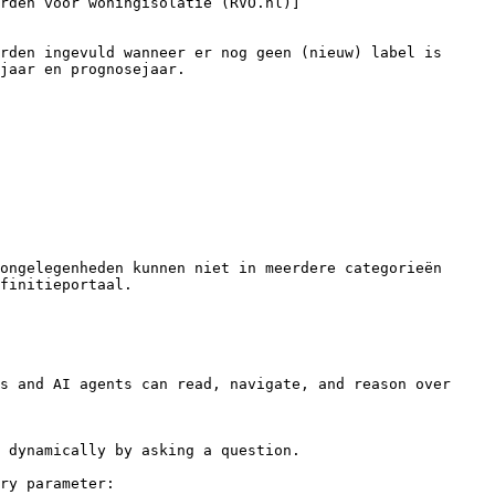
rden voor woningisolatie (RVO.nl)]
rden ingevuld wanneer er nog geen (nieuw) label is 
jaar en prognosejaar.

ongelegenheden kunnen niet in meerdere categorieën 
finitieportaal.

s and AI agents can read, navigate, and reason over 
 dynamically by asking a question.

ry parameter:
