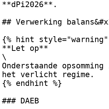
**dPi2026**.

## Verwerking balans&#x2
{% hint style="warning" 
**Let op**

\

Onderstaande opsomming 
het verlicht regime.

{% endhint %}

### DAEB
