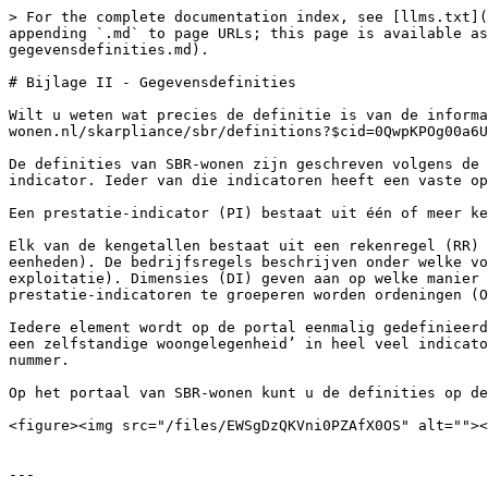
> For the complete documentation index, see [llms.txt](
appending `.md` to page URLs; this page is available as
gegevensdefinities.md).

# Bijlage II - Gegevensdefinities

Wilt u weten wat precies de definitie is van de informa
wonen.nl/skarpliance/sbr/definitions?$cid=0QwpKPOg00a6U
De definities van SBR-wonen zijn geschreven volgens de 
indicator. Ieder van die indicatoren heeft een vaste op
Een prestatie-indicator (PI) bestaat uit één of meer ke
Elk van de kengetallen bestaat uit een rekenregel (RR) 
eenheden). De bedrijfsregels beschrijven onder welke vo
exploitatie). Dimensies (DI) geven aan op welke manier 
prestatie-indicatoren te groeperen worden ordeningen (O
Iedere element wordt op de portal eenmalig gedefinieerd
een zelfstandige woongelegenheid’ in heel veel indicato
nummer.

Op het portaal van SBR-wonen kunt u de definities op de
<figure><img src="/files/EWSgDzQKVni0PZAfX0OS" alt=""><
---
