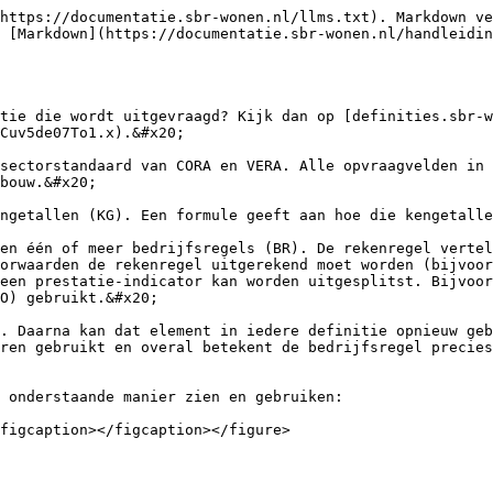
https://documentatie.sbr-wonen.nl/llms.txt). Markdown ve
 [Markdown](https://documentatie.sbr-wonen.nl/handleidin
tie die wordt uitgevraagd? Kijk dan op [definities.sbr-w
Cuv5de07To1.x).&#x20;

sectorstandaard van CORA en VERA. Alle opvraagvelden in 
bouw.&#x20;

ngetallen (KG). Een formule geeft aan hoe die kengetalle
en één of meer bedrijfsregels (BR). De rekenregel vertel
orwaarden de rekenregel uitgerekend moet worden (bijvoor
een prestatie-indicator kan worden uitgesplitst. Bijvoor
O) gebruikt.&#x20;

. Daarna kan dat element in iedere definitie opnieuw geb
ren gebruikt en overal betekent de bedrijfsregel precies
 onderstaande manier zien en gebruiken:

figcaption></figcaption></figure>
