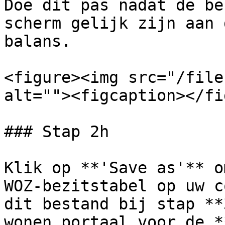
Doe dit pas nadat de be
scherm gelijk zijn aan 
balans.

<figure><img src="/file
alt=""><figcaption></fi
### Stap 2h

Klik op **'Save as'** o
WOZ-bezitstabel op uw c
dit bestand bij stap **
wonen portaal voor de *