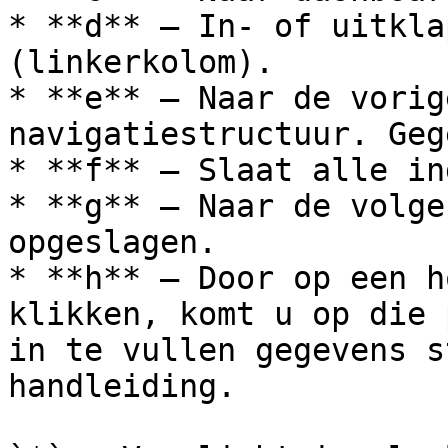
* **d** – In- of uitkla
(linkerkolom).

* **e** – Naar de vorig
navigatiestructuur. Geg
* **f** – Slaat alle in
* **g** – Naar de volge
opgeslagen.

* **h** – Door op een h
klikken, komt u op die 
in te vullen gegevens s
handleiding.
