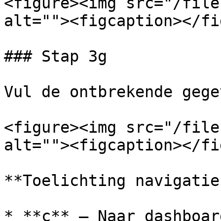
<figure><img src="/file
alt=""><figcaption></fi
### Stap 3g

Vul de ontbrekende gege
<figure><img src="/file
alt=""><figcaption></fi
**Toelichting navigatie:
* **c** – Naar dashboar